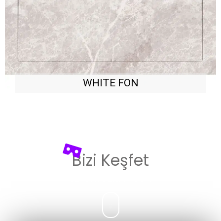
WHITE FON
Bizi Keşfet
3D
UNICERA
Fuarı