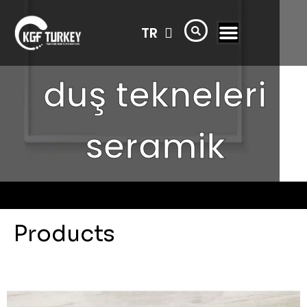
FR
TR
AR
duş tekneleri
seramik
Products