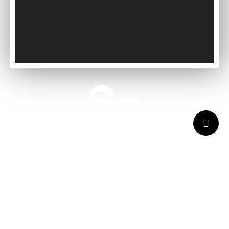
Kaynarca, E-5 Yanyol St. No:182 Pendik /İstanbul Türkiye
0216 491 97 47
info@kgfturkey.com