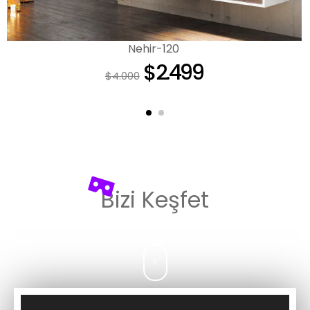
Nehir-120
$
2.499
$
4.000
Bizi Keşfet
3D
UNICERA
Fuarı