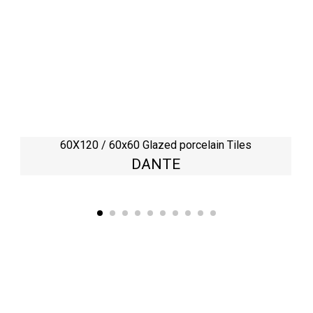
60X120 / 60x60 Glazed porcelain Tiles
DANTE
Kaynarca, E-5 Yanyol St. No:182 Pendik /İstanbul Türkiye