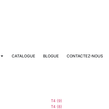
CATALOGUE
BLOGUE
CONTACTEZ-NOUS
1701-0355-0171 0502-0000-0171
1701-0355-0171/ 1703--0171
AF00KRK7301