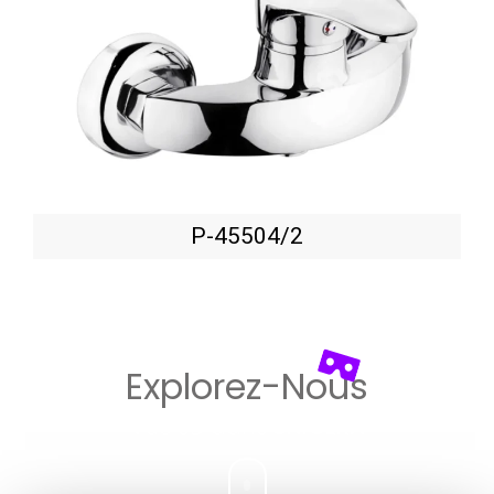
P-45504/2
Explorez-Nous​
Vue 3D dans
UNICERA