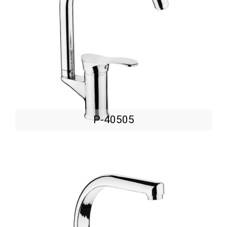
P-40505