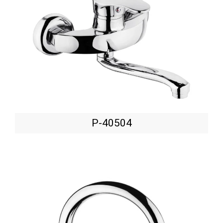
P-40504