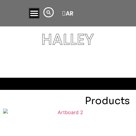
TR
AR
HALLEY
Products