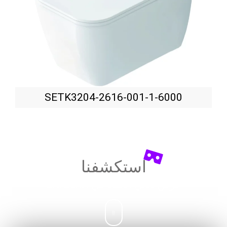
SETK3204-2616-001-1-6000
استكشفنا
عرض ثلاثي الأبعاد في
UNICERA