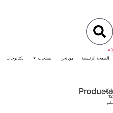
EN
FR
AR
TR
الصفحة الرئيسية
من نحن
المنتجات
الكتالوجات
Products
باركيه
12
ملم