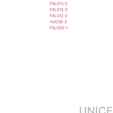
Nairobi
Peking
Samsun Oak
Tokyo
UNIC