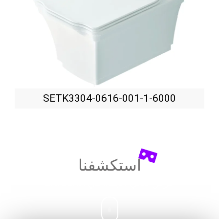
SETK3304-0616-001-1-6000
استكشفنا
عرض ثلاثي الأبعاد في
UNICERA