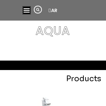
TR
AR
AQUA
Products