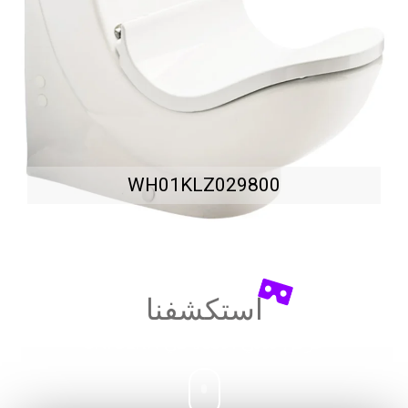
WH01KLZ029800
استكشفنا
عرض ثلاثي الأبعاد في
UNICERA