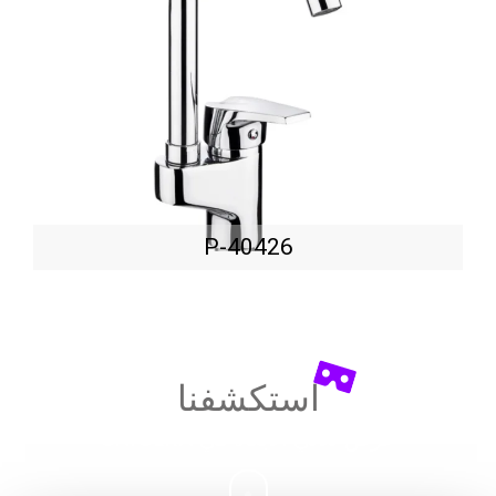
P-40426
استكشفنا
عرض ثلاثي الأبعاد في
UNICERA