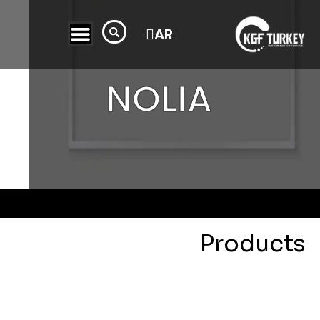
FR
TR
AR
NOLIA
Products