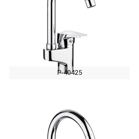
P-40425