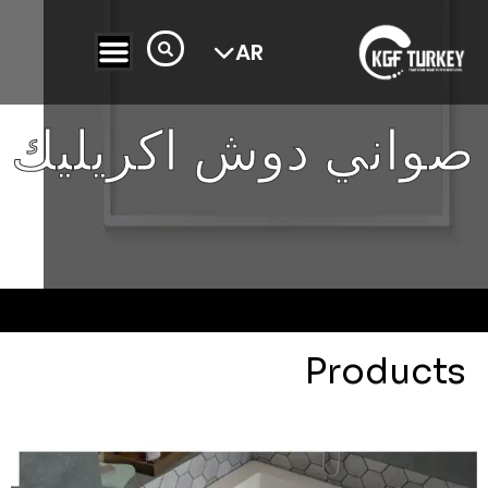
FR
TR
AR
صواني دوش اكريليك
Products